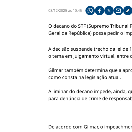
03/12/2025 às 10:45
Compartilhe pelo what
Compartilhar no f
Compartilhar 
Compart
Co
O decano do STF (Supremo Tribunal Fe
Geral da República) possa pedir o i
A decisão suspende trecho da lei de 1
o tema em julgamento virtual, entre 
Gilmar também determina que a aprova
como consta na legislação atual.
A liminar do decano impede, ainda, q
para denúncia de crime de responsab
De acordo com Gilmar, o impeachment