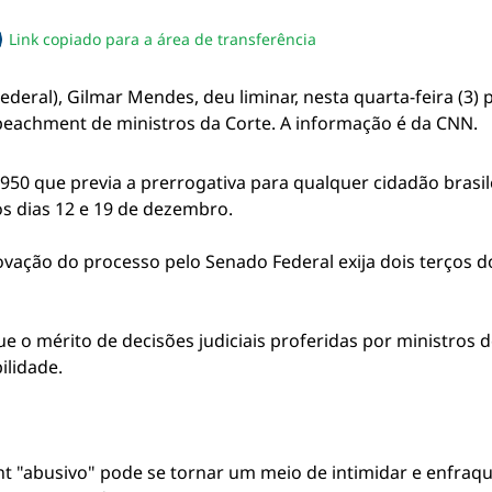
Link copiado para a área de transferência
sapp
acebook
no twitter
ilhe pelo email
piar link da notícia
deral), Gilmar Mendes, deu liminar, nesta quarta-feira (3)
mpeachment de ministros da Corte. A informação é da CNN.
950 que previa a prerrogativa para qualquer cidadão brasil
os dias 12 e 19 de dezembro.
ção do processo pelo Senado Federal exija dois terços do
ue o mérito de decisões judiciais proferidas por ministro
ilidade.
 "abusivo" pode se tornar um meio de intimidar e enfraque