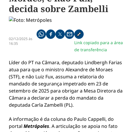
decida sobre Zambelli
Compartilhe pelo whatsapp
Compartilhar no facebook
Compartilhar no twitter
Compartilhe pelo email
Copiar link da notícia
02/12/2025 às
Link copiado para a área
16:35
de transferência
Líder do PT na Câmara, deputado Lindbergh Farias
atua para que o ministro Alexandre de Moraes
(STF), e não Luiz Fux, assuma a relatoria do
mandado de segurança impetrado em 23 de
setembro de 2025 para obrigar a Mesa Diretora da
Câmara a declarar a perda do mandato da
deputada Carla Zambelli (PL).
A informação é da coluna do Paulo Cappelli, do
portal
Metrópoles
. A articulação se apoia no fato