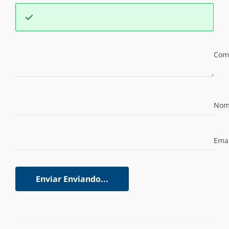
Com
Nom
Emai
Enviar
Enviando...