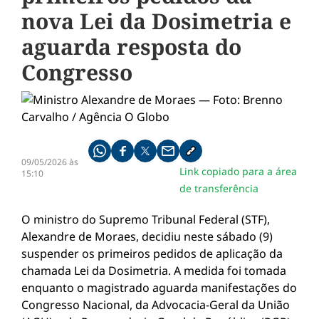
nova Lei da Dosimetria e
aguarda resposta do
Congresso
Compartilhe pelo whatsapp
Compartilhar no facebook
Compartilhar no twitter
Compartilhe pelo email
Copiar link da notícia
09/05/2026 às
Link copiado para a área
15:10
de transferência
O ministro do Supremo Tribunal Federal (STF),
Alexandre de Moraes
, decidiu neste sábado (9)
suspender os primeiros pedidos de aplicação da
chamada Lei da Dosimetria. A medida foi tomada
enquanto o magistrado aguarda manifestações do
Congresso Nacional, da Advocacia-Geral da União