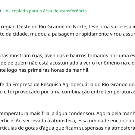
Link copiado para a área de transferência
sapp
acebook
no twitter
ilhe pelo email
piar link da notícia
egião Oeste do Rio Grande do Norte, teve uma surpresa 
rte da cidade, mudou a paisagem e rapidamente virou assu
tas mostram ruas, avenidas e bairros tomados por uma esp
idade de quem não está acostumado a ver o fenômeno na c
nte logo nas primeiras horas da manhã.
e da Empresa de Pesquisa Agropecuária do Rio Grande do N
 e foi provocado por uma combinação entre temperaturas
emperatura mais fria, a água condensou. Agora pela man
erfície. Ao ser levada à atmosfera, essa umidade encontr
rtículas de gotas d’água que ficam suspensas na atmosfera