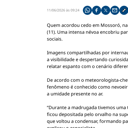
11/06/2026 às 09:24
Compartilhe pelo what
Compartilhar no f
Compartilhar 
Compart
Co
Quem acordou cedo em Mossoró, na r
(11). Uma intensa névoa encobriu pa
sociais.
Imagens compartilhadas por internau
a visibilidade e despertando curios
relatar espanto com o cenário difere
De acordo com o meteorologista-chef
fenômeno é conhecido como nevoeiro
a umidade presente no ar.
“Durante a madrugada tivemos uma t
ficou depositada pelo orvalho na sup
que voltou a condensar, formando pa