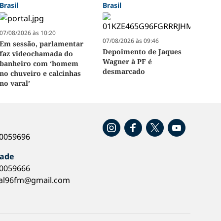
Brasil
Brasil
07/08/2026 às 10:20
07/08/2026 às 09:46
Em sessão, parlamentar
Depoimento de Jaques
faz videochamada do
Wagner à PF é
banheiro com ‘homem
desmarcado
no chuveiro e calcinhas
no varal’
o
40059696
dade
40059666
al96fm@gmail.com