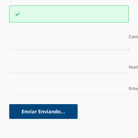
Com
Nom
Emai
Enviar
Enviando...