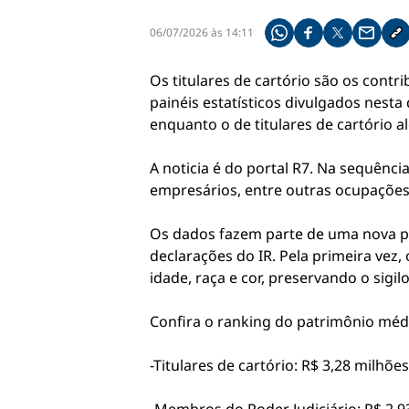
06/07/2026 às 14:11
Compartilhe pelo what
Compartilhar no f
Compartilhar 
Compart
Co
Os titulares de cartório são os con
painéis estatísticos divulgados nesta 
enquanto o de titulares de cartório a
A noticia é do portal R7. Na sequênci
empresários, entre outras ocupaçõe
Os dados fazem parte de uma nova pla
declarações do IR. Pela primeira vez,
idade, raça e cor, preservando o sigilo
Confira o ranking do patrimônio méd
-Titulares de cartório: R$ 3,28 milhões