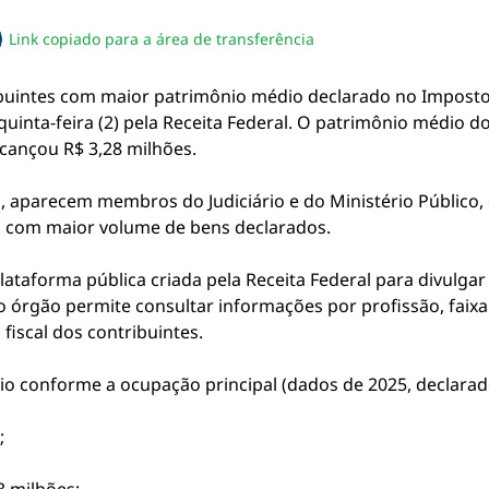
Link copiado para a área de transferência
sapp
acebook
no twitter
ilhe pelo email
piar link da notícia
tribuintes com maior patrimônio médio declarado no Impos
quinta-feira (2) pela Receita Federal. O patrimônio médio dos
lcançou R$ 3,28 milhões.
a, aparecem membros do Judiciário e do Ministério Público, 
s com maior volume de bens declarados.
taforma pública criada pela Receita Federal para divulgar 
 o órgão permite consultar informações por profissão, faixa
 fiscal dos contribuintes.
io conforme a ocupação principal (dados de 2025, declara
;