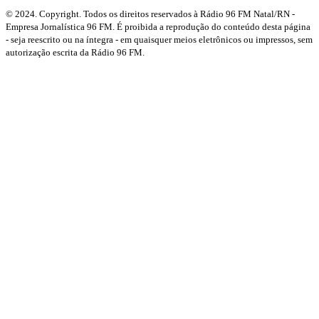
© 2024. Copyright. Todos os direitos reservados à Rádio 96 FM Natal/RN -
Empresa Jornalística 96 FM. É proibida a reprodução do conteúdo desta página
- seja reescrito ou na íntegra - em quaisquer meios eletrônicos ou impressos, sem
autorização escrita da Rádio 96 FM.