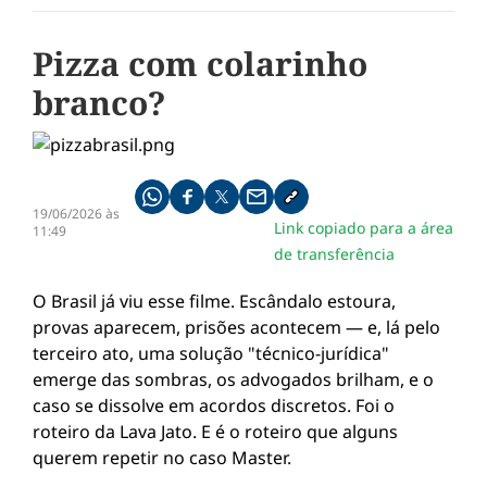
Pizza com colarinho
branco?
Compartilhe pelo whatsapp
Compartilhar no facebook
Compartilhar no twitter
Compartilhe pelo email
Copiar link da notícia
19/06/2026 às
Link copiado para a área
11:49
de transferência
O Brasil já viu esse filme. Escândalo estoura,
provas aparecem, prisões acontecem — e, lá pelo
terceiro ato, uma solução "técnico-jurídica"
emerge das sombras, os advogados brilham, e o
caso se dissolve em acordos discretos. Foi o
roteiro da Lava Jato. E é o roteiro que alguns
querem repetir no caso Master.