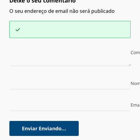
Deixe o seu comentário
O seu endereço de email não será publicado
Com
Nom
Emai
Enviar
Enviando...