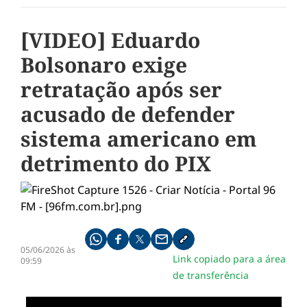
[VIDEO] Eduardo
Bolsonaro exige
retratação após ser
acusado de defender
sistema americano em
detrimento do PIX
Compartilhe pelo whatsapp
Compartilhar no facebook
Compartilhar no twitter
Compartilhe pelo email
Copiar link da notícia
05/06/2026 às
Link copiado para a área
09:59
de transferência