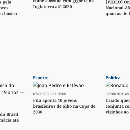
clube e assina com gigante da
s pela
[VÍDEO] Ond
Inglaterra até 2030
ores
Nacional-A
no básico
quartas de f
Esporte
Política
07/08/2026 às 18:08
07/08/2026 às 
Fifa aponta 10 jovens
Caiado quer 
brasileiros de olho na Copa de
conjunta co
2030
vizinhos ao 
do Brasil
rmácia até