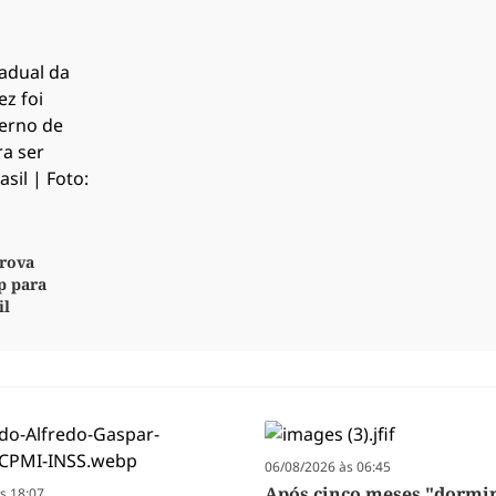
rova
p para
il
06/08/2026 às 06:45
Após cinco meses "dormi
s 18:07