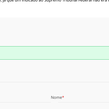
, já que um indicado ao Supremo Tribunal Federal não era r
Nome