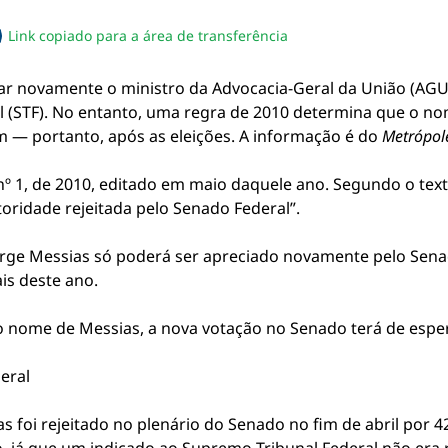
Link copiado para a área de transferência
sapp
acebook
no twitter
ilhe pelo email
piar link da notícia
car novamente o ministro da Advocacia-Geral da União (AGU)
l (STF). No entanto, uma regra de 2010 determina que o no
— portanto, após as eleições. A informação é do
Metrópol
º 1, de 2010, editado em maio daquele ano. Segundo o tex
utoridade rejeitada pelo Senado Federal”.
orge Messias só poderá ser apreciado novamente pelo Senado
is deste ano.
o nome de Messias, a nova votação no Senado terá de espe
eral
as foi rejeitado no plenário do Senado no fim de abril por 