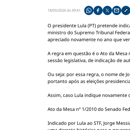
18/05/2026 às 09:41
Compartilhe pelo what
Compartilhar no f
Compartilhar 
Compart
Co
O presidente Lula (PT) pretende indi
ministro do Supremo Tribunal Federa
apreciado novamente no ano que vem 
A regra em questão é o Ato da Mesa n
sessão legislativa, de indicação de a
Ou seja: por essa regra, o nome de J
portanto após as eleições presidencia
Assim, caso Lula indique novamente 
Ato da Mesa nº 1/2010 do Senado Fed
Indicado por Lula ao STF, Jorge Messi