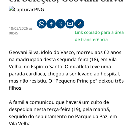
Compartilhe pelo whatsapp
Compartilhar no facebook
Compartilhar no twitter
Compartilhe pelo email
Copiar link da notícia
18/05/2026 às
Link copiado para a área
08:45
de transferência
Geovani Silva, ídolo do Vasco, morreu aos 62 anos
na madrugada desta segunda-feira (18), em Vila
Velha, no Espírito Santo. O ex-atleta teve uma
parada cardíaca, chegou a ser levado ao hospital,
mas não resistiu. O "Pequeno Príncipe" deixou três
filhos.
A família comunicou que haverá um culto de
despedida nesta terça-feira (19), pela manhã,
seguido do sepultamento no Parque da Paz, em
Vila Velha.