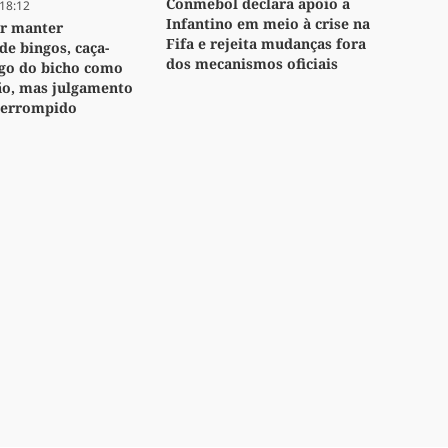
Conmebol declara apoio a
18:12
Infantino em meio à crise na
or manter
Fifa e rejeita mudanças fora
de bingos, caça-
dos mecanismos oficiais
ogo do bicho como
ão, mas julgamento
nterrompido