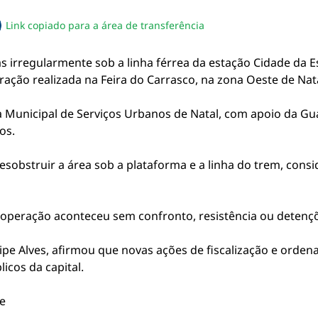
Link copiado para a área de transferência
sapp
acebook
no twitter
ilhe pelo email
piar link da notícia
s irregularmente sob a linha férrea da estação Cidade da
ção realizada na Feira do Carrasco, na zona Oeste de Nata
a Municipal de Serviços Urbanos de Natal, com apoio da Gua
os.
desobstruir a área sob a plataforma e a linha do trem, cons
 operação aconteceu sem confronto, resistência ou detenç
lipe Alves, afirmou que novas ações de fiscalização e ord
icos da capital.
e