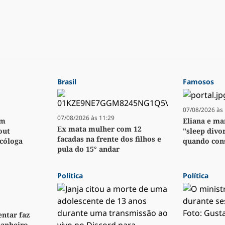
Brasil
Famosos
07/08/2026 às 
07/08/2026 às 11:29
em
Eliana e m
Ex mata mulher com 12
out
"sleep divor
facadas na frente dos filhos e
icóloga
quando con
pula do 15° andar
Política
Política
ntar faz
anheiro