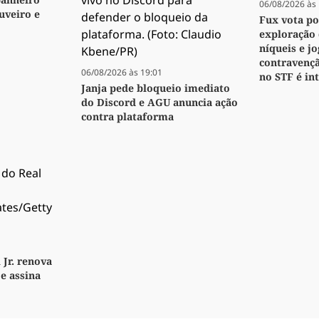
06/08/2026 às 
veiro e
Fux vota p
exploração 
níqueis e j
contravenç
06/08/2026 às 19:01
no STF é i
Janja pede bloqueio imediato
do Discord e AGU anuncia ação
contra plataforma
 Jr. renova
e assina