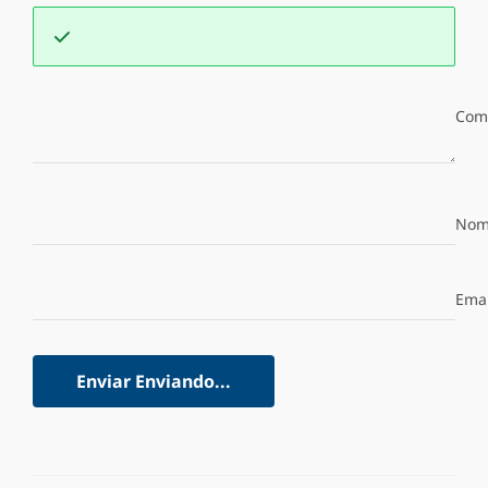
Com
Nom
Emai
Enviar
Enviando...