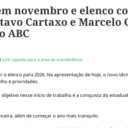
em novembro e elenco c
tavo Cartaxo e Marcelo
no ABC
Link copiado para a área de transferência
sapp
acebook
no twitter
ilhe pelo email
piar link da notícia
r o elenco para 2026. Na apresentação de hoje, o novo téc
lho e prioridades.
 objetivo nesse início de trabalho é a conquista do estadua
nceira, além de começar o ano mais tranquilo.