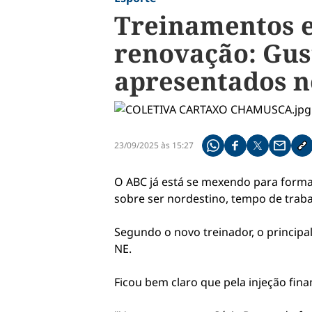
Treinamentos 
renovação: Gus
apresentados 
23/09/2025 às 15:27
Compartilhe pelo what
Compartilhar no f
Compartilhar 
Compart
Co
O ABC já está se mexendo para forma
sobre ser nordestino, tempo de traba
Segundo o novo treinador, o principal
NE.
Ficou bem claro que pela injeção fina