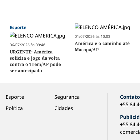
Esporte
01/07/2026 às 10:03
América e o caminho até
06/07/2026 às 09:48
Macapá/AP
URGENTE: América
solicita e jogo da volta
contra o Trem/AP pode
ser antecipado
Esporte
Segurança
Contat
+55 84 
Política
Cidades
Publici
+55 84 
comerci