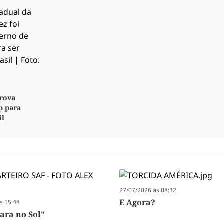
rova
p para
il
27/07/2026 às 08:32
E Agora?
s 15:48
Cara no Sol"