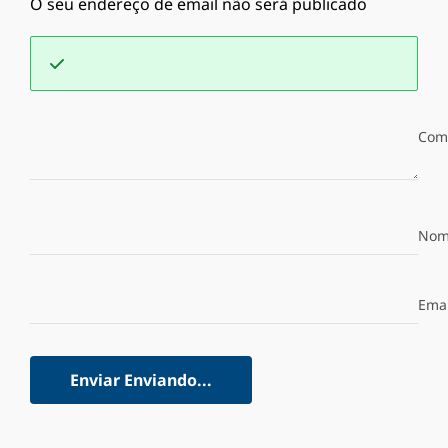
O seu endereço de email não será publicado
Com
Nom
Emai
Enviar
Enviando...