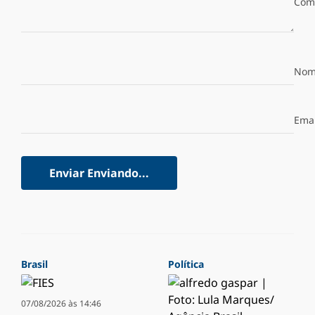
Com
Nom
Emai
Enviar
Enviando...
Brasil
Política
07/08/2026 às 14:46