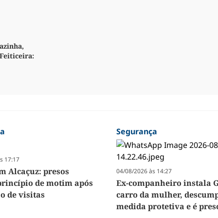
azinha,
Feiticeira:
ça
Segurança
s 17:17
m Alcaçuz: presos
04/08/2026 às 14:27
princípio de motim após
Ex-companheiro instala 
o de visitas
carro da mulher, descum
medida protetiva e é pre