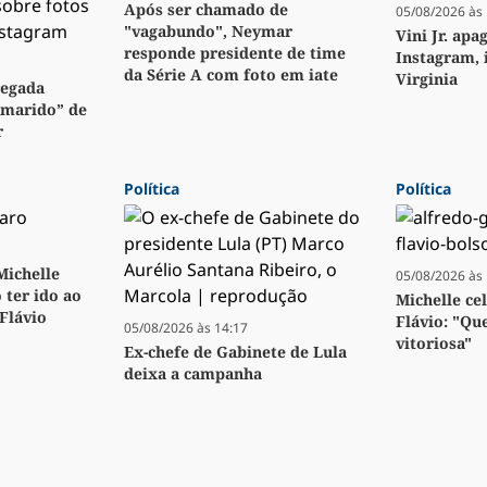
Após ser chamado de
05/08/2026 às 
"vagabundo", Neymar
Vini Jr. apa
responde presidente de time
Instagram, 
da Série A com foto em iate
Virginia
regada
“marido” de
r
Política
Política
 Michelle
05/08/2026 às 
 ter ido ao
Michelle ce
 Flávio
Flávio: "Qu
05/08/2026 às 14:17
vitoriosa"
Ex-chefe de Gabinete de Lula
deixa a campanha