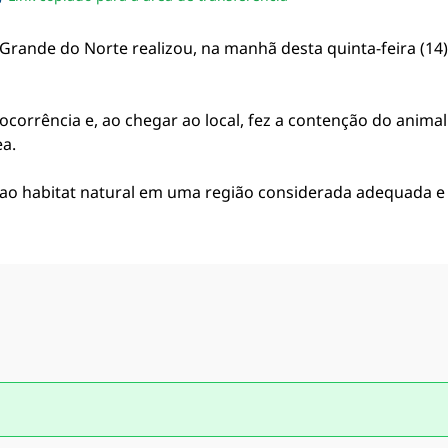
sapp
acebook
no twitter
ilhe pelo email
piar link da notícia
Grande do Norte realizou, na manhã desta quinta-feira (14)
ocorrência e, ao chegar ao local, fez a contenção do anima
a.
a ao habitat natural em uma região considerada adequada e