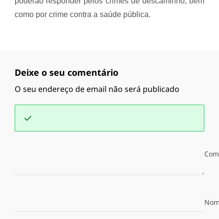
poderão responder pelos crimes de descaminho, bem
como por crime contra a saúde pública.
Deixe o seu comentário
O seu endereço de email não será publicado
Com
Nom