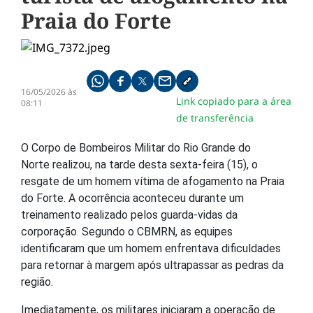
Praia do Forte
Compartilhe pelo whatsapp
Compartilhar no facebook
Compartilhar no twitter
Compartilhe pelo email
Copiar link da notícia
16/05/2026 às
Link copiado para a área
08:11
de transferência
O
Corpo de Bombeiros Militar do Rio Grande do
Norte
realizou, na tarde desta sexta-feira (15), o
resgate de um homem vítima de afogamento na
Praia
do Forte
. A ocorrência aconteceu durante um
treinamento realizado pelos guarda-vidas da
corporação. Segundo o CBMRN, as equipes
identificaram que um homem enfrentava dificuldades
para retornar à margem após ultrapassar as pedras da
região.
Imediatamente, os militares iniciaram a operação de