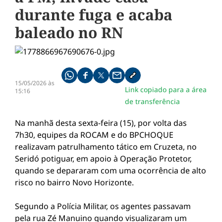
durante fuga e acaba
baleado no RN
Compartilhe pelo whatsapp
Compartilhar no facebook
Compartilhar no twitter
Compartilhe pelo email
Copiar link da notícia
15/05/2026 às
Link copiado para a área
15:16
de transferência
Na manhã desta sexta-feira (15), por volta das
7h30, equipes da ROCAM e do BPCHOQUE
realizavam patrulhamento tático em Cruzeta, no
Seridó potiguar, em apoio à Operação Protetor,
quando se depararam com uma ocorrência de alto
risco no bairro Novo Horizonte.
Segundo a Polícia Militar, os agentes passavam
pela rua Zé Manuino quando visualizaram um