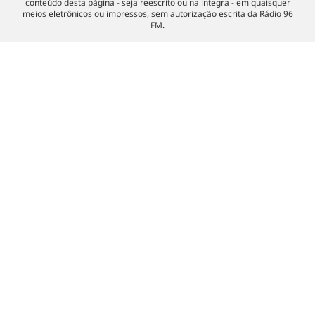
conteúdo desta página - seja reescrito ou na íntegra - em quaisquer
meios eletrônicos ou impressos, sem autorização escrita da Rádio 96
FM.