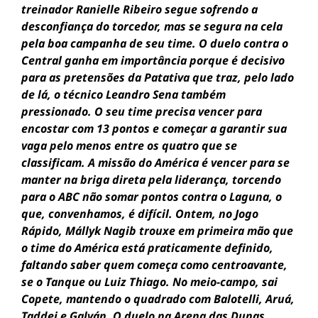
treinador Ranielle Ribeiro segue sofrendo a
desconfiança do torcedor, mas se segura na cela
pela boa campanha de seu time. O duelo contra o
Central ganha em importância porque é decisivo
para as pretensões da Patativa que traz, pelo lado
de lá, o técnico Leandro Sena também
pressionado. O seu time precisa vencer para
encostar com 13 pontos e começar a garantir sua
vaga pelo menos entre os quatro que se
classificam. A missão do América é vencer para se
manter na briga direta pela liderança, torcendo
para o ABC não somar pontos contra o Laguna, o
que, convenhamos, é difícil. Ontem, no Jogo
Rápido, Mállyk Nagib trouxe em primeira mão que
o time do América está praticamente definido,
faltando saber quem começa como centroavante,
se o Tanque ou Luiz Thiago. No meio-campo, sai
Copete, mantendo o quadrado com Balotelli, Aruá,
Taddei e Galván. O duelo na Arena das Dunas