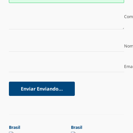
Com
Nom
Emai
Enviar
Enviando...
Brasil
Brasil