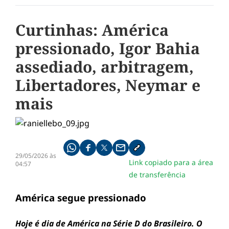
Curtinhas: América
pressionado, Igor Bahia
assediado, arbitragem,
Libertadores, Neymar e
mais
Compartilhe pelo whatsapp
Compartilhar no facebook
Compartilhar no twitter
Compartilhe pelo email
Copiar link da notícia
29/05/2026 às
Link copiado para a área
04:57
de transferência
América segue pressionado
Hoje é dia de América na Série D do Brasileiro. O