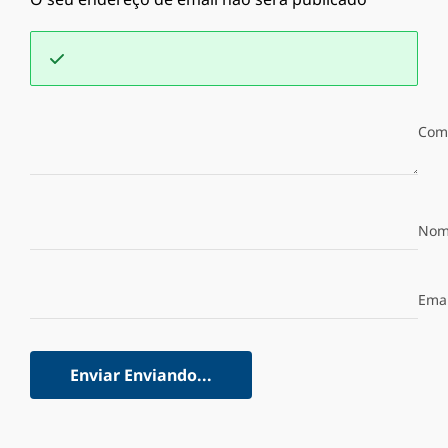
Com
Nom
Emai
Enviar
Enviando...