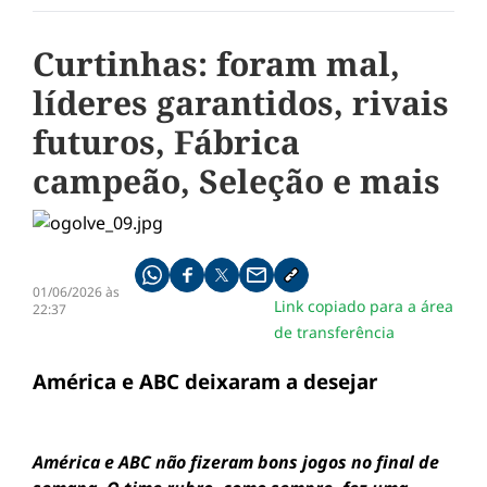
Curtinhas: foram mal,
líderes garantidos, rivais
futuros, Fábrica
campeão, Seleção e mais
Compartilhe pelo whatsapp
Compartilhar no facebook
Compartilhar no twitter
Compartilhe pelo email
Copiar link da notícia
01/06/2026 às
Link copiado para a área
22:37
de transferência
América e ABC deixaram a desejar
América e ABC não fizeram bons jogos no final de