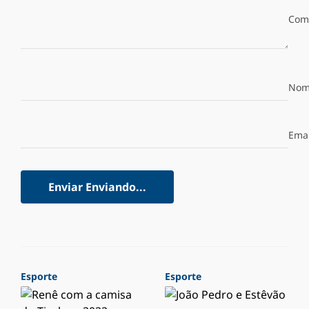
Com
Nom
Emai
Enviar
Enviando...
Esporte
Esporte