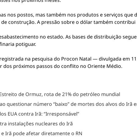
ustes nos próximos meses.
enas nos postos, mas também nos produtos e serviços que 
s de construção. A pressão sobre o dólar também contribui p
desabastecimento no estado. As bases de distribuição se
inaria potiguar.
egistrada na pesquisa do Procon Natal — divulgada em 11 d
 dos próximos passos do conflito no Oriente Médio.
Estreito de Ormuz, rota de 21% do petróleo mundial
 ao questionar número “baixo” de mortes dos alvos do Irã e
s EUA contra Irã: “Irresponsável”
a instalações nucleares do Irã
 e Irã pode afetar diretamente o RN