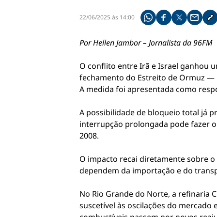
22/06/2025 às 14:00
Compartilhe pelo what
Compartilhar no f
Compartilhar 
Compart
Co
Por Hellen Jambor – Jornalista da 96FM
O conflito entre Irã e Israel ganho
fechamento do Estreito de Ormuz — p
A medida foi apresentada como respos
A possibilidade de bloqueio total já
interrupção prolongada pode fazer o 
2008.
O impacto recai diretamente sobre o
dependem da importação e do transpo
No Rio Grande do Norte, a refinaria 
suscetível às oscilações do mercado e