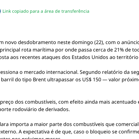
Link copiado para a área de transferência
sapp
acebook
no twitter
ilhe pelo email
piar link da notícia
u um novo desdobramento neste domingo (22), com o anúnci
rincipal rota marítima por onde passa cerca de 21% de t
ta aos recentes ataques dos Estados Unidos ao território 
 pressiona o mercado internacional. Segundo relatório da 
barril do tipo Brent ultrapassar os US$ 150 — valor próxim
 preço dos combustíveis, com efeito ainda mais acentuado
rte rodoviário de derivados.
Clara importa a maior parte dos combustíveis que comercial
xterno. A expectativa é de que, caso o bloqueio se confirm