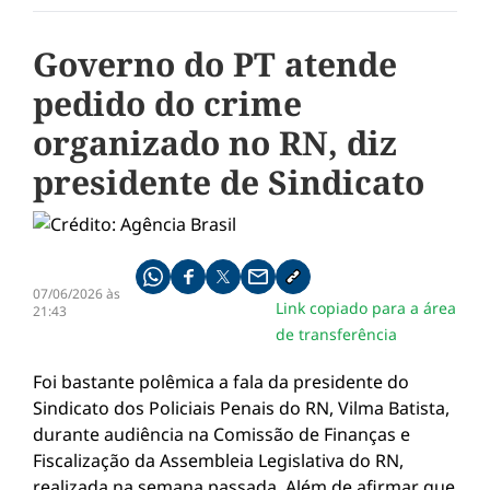
Governo do PT atende
pedido do crime
organizado no RN, diz
presidente de Sindicato
Compartilhe pelo whatsapp
Compartilhar no facebook
Compartilhar no twitter
Compartilhe pelo email
Copiar link da notícia
07/06/2026 às
Link copiado para a área
21:43
de transferência
Foi bastante polêmica a fala da presidente do
Sindicato dos Policiais Penais do RN, Vilma Batista,
durante audiência na Comissão de Finanças e
Fiscalização da Assembleia Legislativa do RN,
realizada na semana passada. Além de afirmar que