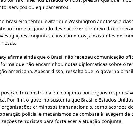
ção torna crime, nos Estados Unidos, prestar qualquer tipo
nto, serviços ou equipamentos.
o brasileiro tentou evitar que Washington adotasse a classi
ate ao crime organizado deve ocorrer por meio da cooperaç
vestigações conjuntas e instrumentos já existentes de com
minosas.
ty afirma ainda que o Brasil não recebeu comunicação ofic
informa que não encaminhou notas diplomáticas sobre o tem
ção americana. Apesar disso, ressalta que "o governo brasi
sição foi construída em conjunto por órgãos responsáveis
tiça. Por fim, o governo sustenta que Brasil e Estados Unid
organizações criminosas transnacionais, como acordos de a
ooperação policial e mecanismos de combate à lavagem de d
zações terroristas para fortalecer a atuação conjunta.