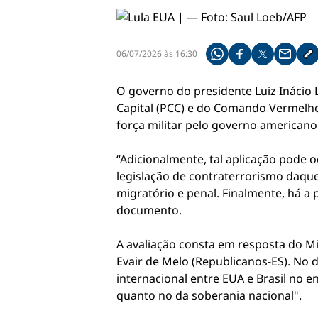
06/07/2026 às 16:30
Compartilhe pelo what
Compartilhar no f
Compartilhar 
Compart
Co
O governo do presidente Luiz Inácio 
Capital (PCC) e do Comando Vermelho
força militar pelo governo americano 
“Adicionalmente, tal aplicação pode 
legislação de contraterrorismo daquel
migratório e penal. Finalmente, há a p
documento.
A avaliação consta em resposta do M
Evair de Melo (Republicanos-ES). No 
internacional entre EUA e Brasil no
quanto no da soberania nacional".