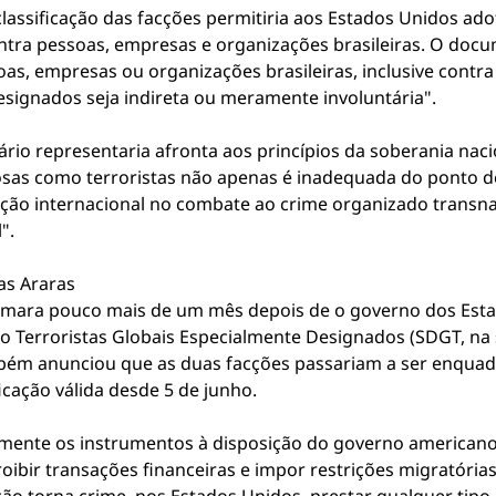
lassificação das facções permitiria aos Estados Unidos ado
 contra pessoas, empresas e organizações brasileiras. O do
oas, empresas ou organizações brasileiras, inclusive contr
esignados seja indireta ou meramente involuntária".
io representaria afronta aos princípios da soberania naci
nosas como terroristas não apenas é inadequada do ponto d
ção internacional no combate ao crime organizado transna
l".
as Araras
mara pouco mais de um mês depois de o governo dos Estad
erroristas Globais Especialmente Designados (SDGT, na si
bém anunciou que as duas facções passariam a ser enqua
ficação válida desde 5 de junho.
amente os instrumentos à disposição do governo americano.
roibir transações financeiras e impor restrições migratória