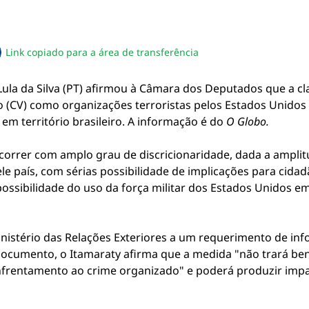
Link copiado para a área de transferência
sapp
acebook
no twitter
ilhe pelo email
piar link da notícia
Lula da Silva (PT) afirmou à Câmara dos Deputados que a c
 (CV) como organizações terroristas pelos Estados Unidos
em território brasileiro. A informação é do
O Globo.
ocorrer com amplo grau de discricionaridade, dada a ampl
e país, com sérias possibilidade de implicações para cidadã
ossibilidade do uso da força militar dos Estados Unidos em t
inistério das Relações Exteriores a um requerimento de i
documento, o Itamaraty afirma que a medida "não trará be
 enfrentamento ao crime organizado" e poderá produzir imp