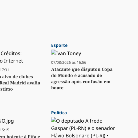
Esporte
07/08/2026 às 16:56
Atacante que disputou Copa
17:31
do Mundo é acusado de
a alvo de clubes
agressão após confusão em
Real Madrid avalia
boate
stimo
Política
15:15
m boicote à Fifa e