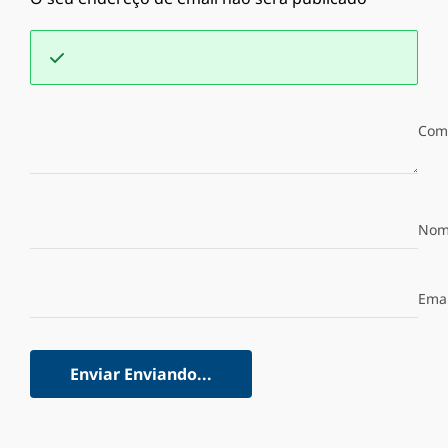
Com
Nom
Emai
Enviar
Enviando...