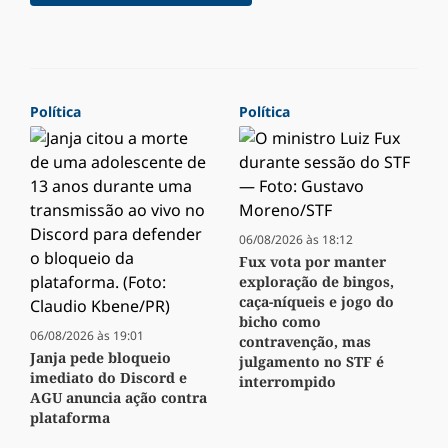
Política
Política
06/08/2026 às 18:12
Fux vota por manter
exploração de bingos,
caça-níqueis e jogo do
bicho como
06/08/2026 às 19:01
contravenção, mas
Janja pede bloqueio
julgamento no STF é
imediato do Discord e
interrompido
AGU anuncia ação contra
plataforma