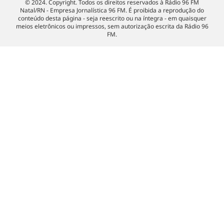
© 2024. Copyright. Todos os direitos reservados à Rádio 96 FM
Natal/RN - Empresa Jornalística 96 FM. É proibida a reprodução do
conteúdo desta página - seja reescrito ou na íntegra - em quaisquer
meios eletrônicos ou impressos, sem autorização escrita da Rádio 96
FM.