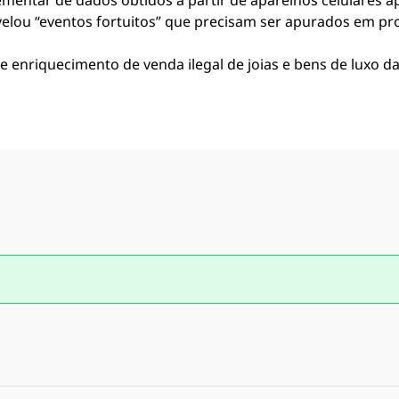
entar de dados obtidos a partir de aparelhos celulares a
velou “eventos fortuitos” que precisam ser apurados em p
enriquecimento de venda ilegal de joias e bens de luxo d