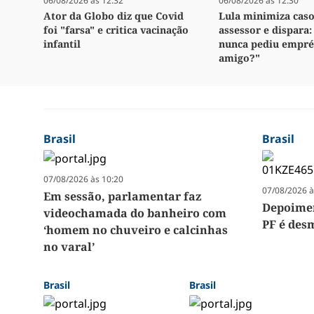
06/08/2026 às 12:32
06/08/2026 às 12:30
Ator da Globo diz que Covid
Lula minimiza caso
foi "farsa" e critica vacinação
assessor e dispara
infantil
nunca pediu empré
amigo?"
Brasil
Brasil
07/08/2026 às 10:20
07/08/2026 à
Em sessão, parlamentar faz
Depoimen
videochamada do banheiro com
PF é des
‘homem no chuveiro e calcinhas
no varal’
Brasil
Brasil