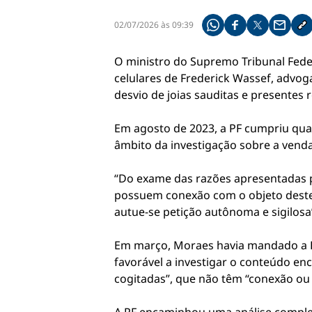
02/07/2026 às 09:39
Compartilhe pelo what
Compartilhar no f
Compartilhar 
Compart
Co
O ministro do Supremo Tribunal Fede
celulares de Frederick Wassef, advoga
desvio de joias sauditas e presentes 
Em agosto de 2023, a PF cumpriu qua
âmbito da investigação sobre a venda 
“Do exame das razões apresentadas pel
possuem conexão com o objeto destes
autue-se petição autônoma e sigilosa
Em março, Moraes havia mandado a Pr
favorável a investigar o conteúdo en
cogitadas”, que não têm “conexão ou 