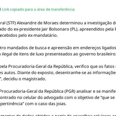
Link copiado para a área de transferência
sapp
acebook
no twitter
ilhe pelo email
piar link da notícia
ral (STF) Alexandre de Moraes determinou a investigação d
do do ex-presidente Jair Bolsonaro (PL), apreendidos pela 
recebidos pelo ex-mandatário.
tro mandados de busca e apreensão em endereços ligados 
ilegal de itens de luxo presenteados ao governo brasileiro
a Procuradoria-Geral da República, verifico que os fatos n
 autos. Diante do exposto, desentranhe-se as informações
”, decidiu o magistrado.
ocuradoria-Geral da República (PGR) analisar e se manifes
contrado no celular do advogado com o objetivo de “que se a
pertinência” com o caso das joias.