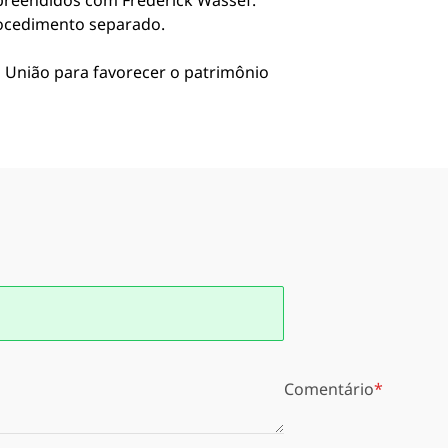
preendidos com Frederick Wassef.
rocedimento separado.
a União para favorecer o patrimônio
Comentário