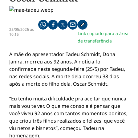
Compartilhe pelo whatsapp
Compartilhar no facebook
Compartilhar no twitter
Compartilhe pelo email
Copiar link da notícia
25/05/2026 às
Link copiado para a área
10:15
de transferência
A mãe do apresentador Tadeu Schmidt, Dona
Janira, morreu aos 92 anos. A notícia foi
confirmada nesta segunda-feira (25/5) por Tadeu,
nas redes sociais. A morte dela ocorreu 38 dias
após a morte do filho dela, Oscar Schmidt.
“Eu tenho muita dificuldade pra aceitar que nunca
mais vou te ver. O que me consola é pensar que
você viveu 92 anos com tantos momentos bonitos,
que criou três filhos realizados e felizes, que você
viu netos e bisnetos”, começou Tadeu na
homenagem.