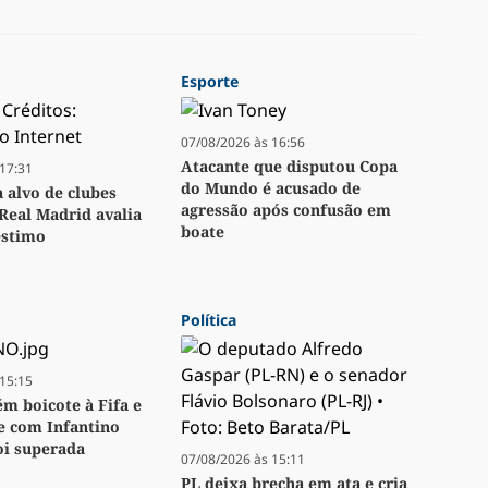
Esporte
07/08/2026 às 16:56
Atacante que disputou Copa
17:31
do Mundo é acusado de
a alvo de clubes
agressão após confusão em
Real Madrid avalia
boate
stimo
Política
15:15
m boicote à Fifa e
se com Infantino
oi superada
07/08/2026 às 15:11
PL deixa brecha em ata e cria