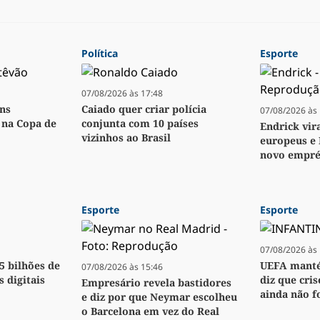
Política
Esporte
07/08/2026 às 17:48
ens
Caiado quer criar polícia
07/08/2026 às 
o na Copa de
conjunta com 10 países
Endrick vir
vizinhos ao Brasil
europeus e 
novo empré
Esporte
Esporte
07/08/2026 às 
,5 bilhões de
UEFA manté
07/08/2026 às 15:46
s digitais
diz que cri
Empresário revela bastidores
ainda não f
e diz por que Neymar escolheu
o Barcelona em vez do Real