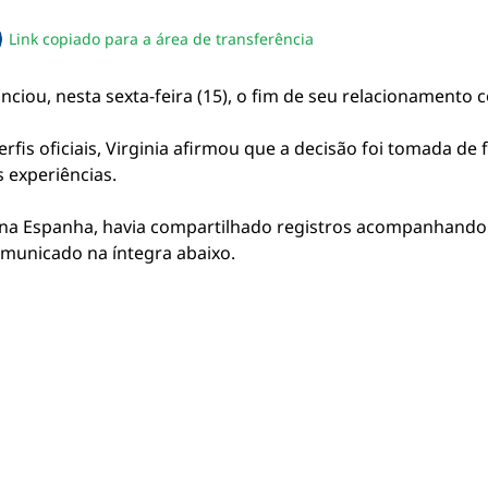
Link copiado para a área de transferência
sapp
acebook
no twitter
ilhe pelo email
piar link da notícia
ciou, nesta sexta-feira (15), o fim de seu relacionamento co
is oficiais, Virginia afirmou que a decisão foi tomada de
 experiências.
, na Espanha, havia compartilhado registros acompanhando
omunicado na íntegra abaixo.