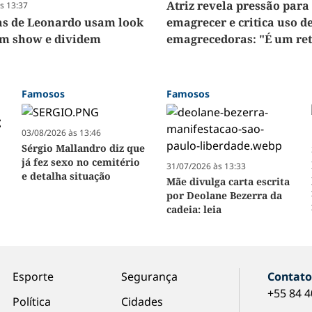
Atriz revela pressão para
s 13:37
as de Leonardo usam look
emagrecer e critica uso d
m show e dividem
emagrecedoras: "É um ret
Famosos
Famosos
03/08/2026 às 13:46
Sérgio Mallandro diz que
já fez sexo no cemitério
31/07/2026 às 13:33
e detalha situação
Mãe divulga carta escrita
por Deolane Bezerra da
cadeia: leia
Esporte
Segurança
Contat
+55 84 
Política
Cidades