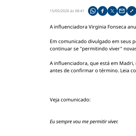
15/05/2026 às 08:41
Compartilhe pelo what
Compartilhar no f
Compartilhar 
Compart
Co
A influenciadora Virginia Fonseca anun
Em comunicado divulgado em seus perf
continuar se "permitindo viver" novas
A influenciadora, que está em Madri
antes de confirmar o término. Leia c
Veja comunicado:
Eu sempre vou me permitir viver.