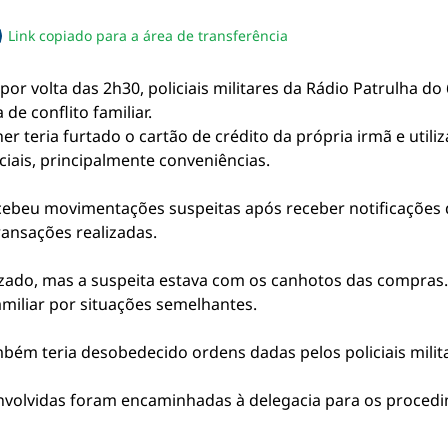
Link copiado para a área de transferência
sapp
acebook
no twitter
ilhe pelo email
piar link da notícia
por volta das 2h30, policiais militares da Rádio Patrulha d
e conflito familiar.
 teria furtado o cartão de crédito da própria irmã e utili
iais, principalmente conveniências.
ercebeu movimentações suspeitas após receber notificações 
ansações realizadas.
izado, mas a suspeita estava com os canhotos das compras. 
miliar por situações semelhantes.
ém teria desobedecido ordens dadas pelos policiais milit
envolvidas foram encaminhadas à delegacia para os procedi