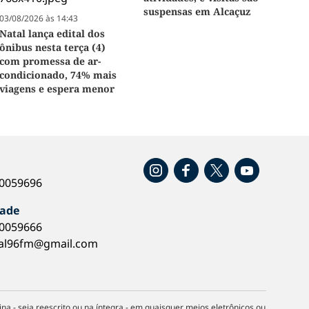
suspensas em Alcaçuz
03/08/2026 às 14:43
Natal lança edital dos
ônibus nesta terça (4)
com promessa de ar-
condicionado, 74% mais
viagens e espera menor
o
40059696
dade
40059666
al96fm@gmail.com
na - seja reescrito ou na íntegra - em quaisquer meios eletrônicos ou