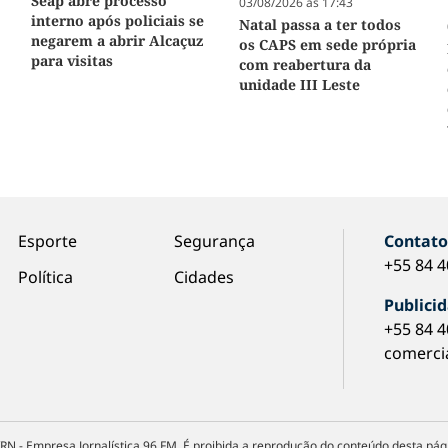
Seap abre processo
03/08/2026 às 17:43
interno após policiais se
Natal passa a ter todos
negarem a abrir Alcaçuz
os CAPS em sede própria
para visitas
com reabertura da
unidade III Leste
e
Esporte
Segurança
Contat
+55 84 
Política
Cidades
Publici
+55 84 
comerci
RN - Empresa Jornalística 96 FM. É proibida a reprodução do conteúdo desta pági