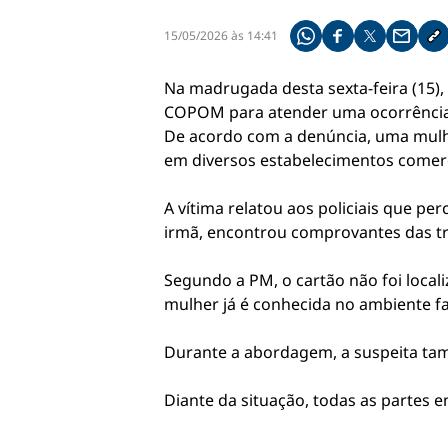
15/05/2026 às 14:41
Compartilhe pelo what
Compartilhar no f
Compartilhar 
Compart
Co
Na madrugada desta sexta-feira (15), 
COPOM para atender uma ocorrência d
De acordo com a denúncia, uma mulher
em diversos estabelecimentos comerc
A vítima relatou aos policiais que p
irmã, encontrou comprovantes das tr
Segundo a PM, o cartão não foi local
mulher já é conhecida no ambiente fa
Durante a abordagem, a suspeita tamb
Diante da situação, todas as partes 