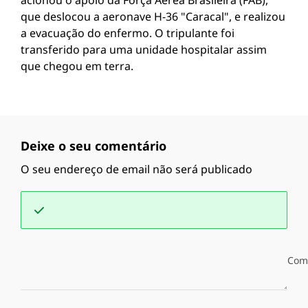
acionou o apoio da Força Aérea Brasileira (FAB),
que deslocou a aeronave H-36 "Caracal", e realizou
a evacuação do enfermo. O tripulante foi
transferido para uma unidade hospitalar assim
que chegou em terra.
Deixe o seu comentário
O seu endereço de email não será publicado
Com