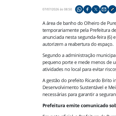
07/07/2026 às 08:50
Compartilhe pelo what
Compartilhar no f
Compartilhar 
Compart
Co
A área de banho do Olheiro de Purez
temporariamente pela Prefeitura de
anunciada nesta segunda-feira (6) 
autorizem a reabertura do espaço.
Segundo a administração municipal,
pequeno porte e mede menos de um
atividades no local para evitar risc
A gestão do prefeito Ricardo Brito 
Desenvolvimento Sustentável e Mei
necessárias para garantir a seguranç
Prefeitura emite comunicado sob