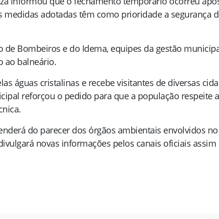
ureza informou que o fechamento temporário ocorreu após
s medidas adotadas têm como prioridade a segurança da
po de Bombeiros e do Idema, equipes da gestão munici
o ao balneário.
as águas cristalinas e recebe visitantes de diversas ci
cipal reforçou o pedido para que a população respeite a 
cnica.
penderá do parecer dos órgãos ambientais envolvidos n
divulgará novas informações pelos canais oficiais assim