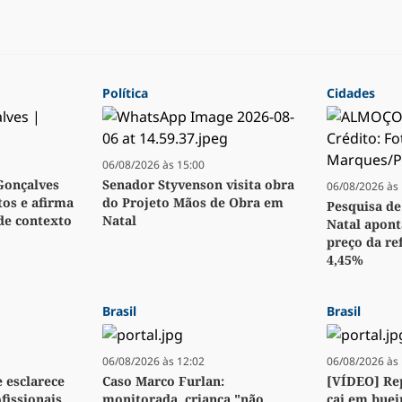
Política
Cidades
06/08/2026 às 15:00
Gonçalves
Senador Styvenson visita obra
06/08/2026 às 
os e afirma
do Projeto Mãos de Obra em
Pesquisa de
 de contexto
Natal
Natal apon
preço da ref
4,45%
Brasil
Brasil
06/08/2026 às 12:02
06/08/2026 às 
e esclarece
Caso Marco Furlan:
[VÍDEO] Re
fissionais
monitorada, criança "não
cai em buei