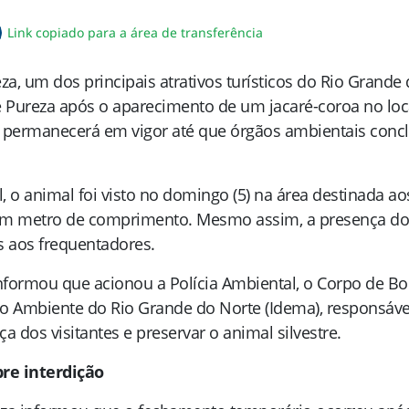
Link copiado para a área de transferência
sapp
acebook
no twitter
ilhe pelo email
piar link da notícia
a, um dos principais atrativos turísticos do Rio Grande d
 Pureza após o aparecimento de um jacaré-coroa no loca
e permanecerá em vigor até que órgãos ambientais concl
 o animal foi visto no domingo (5) na área destinada aos
 metro de comprimento. Mesmo assim, a presença do r
os aos frequentadores.
informou que acionou a Polícia Ambiental, o Corpo de Bom
o Ambiente do Rio Grande do Norte (Idema), responsávei
a dos visitantes e preservar o animal silvestre.
re interdição