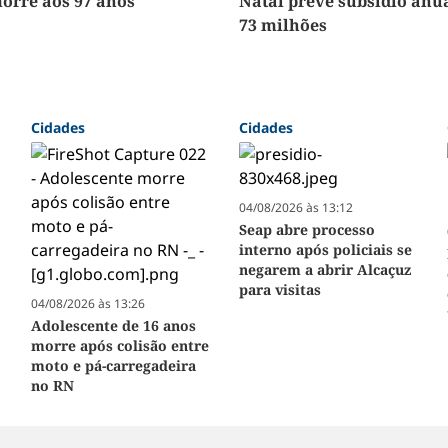
orre aos 97 anos
Natal prevê subsídio anua
73 milhões
Cidades
Cidades
04/08/2026 às 13:12
Seap abre processo
interno após policiais se
negarem a abrir Alcaçuz
para visitas
04/08/2026 às 13:26
Adolescente de 16 anos
morre após colisão entre
moto e pá-carregadeira
no RN