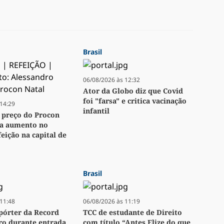
Brasil
06/08/2026 às 12:32
Ator da Globo diz que Covid
foi "farsa" e critica vacinação
14:29
infantil
 preço do Procon
ta aumento no
eição na capital de
Brasil
11:48
06/08/2026 às 11:19
pórter da Record
TCC de estudante de Direito
ro durante entrada
com título “Antes Elize do que