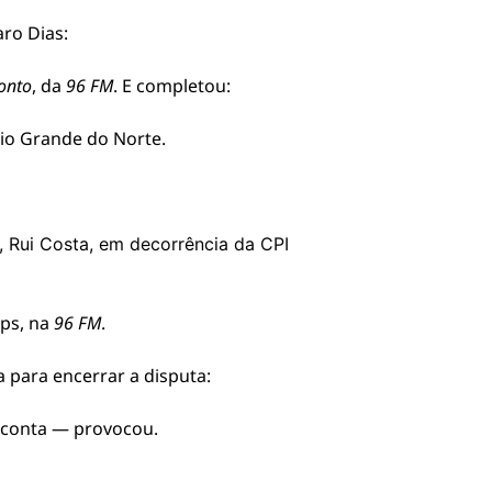
ro Dias:
onto
, da
96 FM
. E completou:
io Grande do Norte.
,
Rui Costa
, em decorrência da CPI
lps, na
96 FM
.
 para encerrar a disputa:
a conta — provocou.