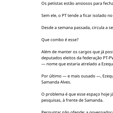
Os petistas estão ansiosos para fecha
Sem ele, o PT tende a ficar isolado n
Desde a semana passada, circula a seg
Que combo é esse?
Além de manter os cargos que já poss
deputados eleitos da federação PT-P
— nome que estaria atrelado a Ezequi
Por último — e mais ousado —, Ezequ
Samanda Alves.
O problema é que esse espaço hoje j
pesquisas, à frente de Samanda.
Perguntar não ofende: a governadora