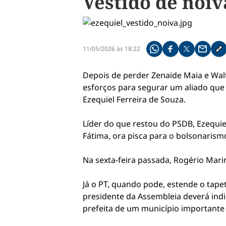
Vestido de noi
11/05/2026 às 18:22
Compartilhe pelo what
Compartilhar no f
Compartilhar 
Compart
Co
Depois de perder Zenaide Maia e Wal
esforços para segurar um aliado qu
Ezequiel Ferreira de Souza.
Líder do que restou do PSDB, Ezequie
Fátima, ora pisca para o bolsonarism
Na sexta-feira passada, Rogério Mari
Já o PT, quando pode, estende o tape
presidente da Assembleia deverá indic
prefeita de um município importante 