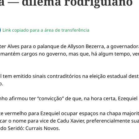
va — dilema rodriguiano
Link copiado para a área de transferência
sapp
acebook
no twitter
ilhe pelo email
piar link da notícia
ter Alves para o palanque de Allyson Bezerra, a governado
e mantém cargos no governo, mas que, há algum tempo, v
l tem emitido sinais contraditórios na eleição estadual de
o.
nho afirmou ter “convicção” de que, na hora certa, Ezequiel
te vermelho para Ezequiel ocupar espaços na chapa majorit
ar o nome para vice de Cadu Xavier, preferencialmente sua 
do Seridó: Currais Novos.