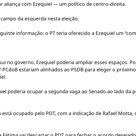
r aliança com Ezequiel — um político de centro-direita.
o campo da esquerda nesta eleição.
uinte informação: o PT teria oferecido a Ezequiel um “comb
ui no governo, Ezequiel poderia ampliar esses espaços. Pod
V-PCdoB estariam alinhados ao PSDB para eleger o próximo 
el.
iel poderia ocupar a segunda vaga ao Senado ao lado da pr
á está ocupado pelo PDT, com a indicação de Rafael Mott
 Fátima vai descartar o PDT para fechar o acordo desejad