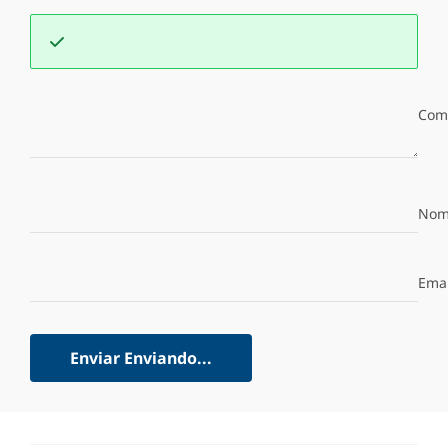
Com
Nom
Emai
Enviar
Enviando...