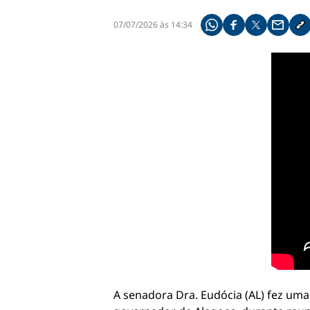
07/07/2026 às 14:34
Compartilhe pelo what
Compartilhar no f
Compartilhar 
Compart
Co
A senadora Dra. Eudócia (AL) fez uma