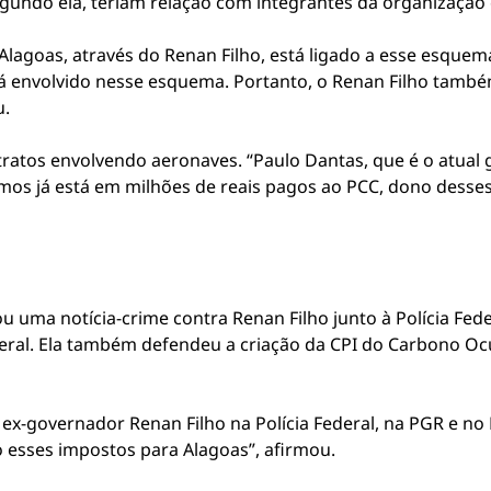
gundo ela, teriam relação com integrantes da organização 
 Alagoas, através do Renan Filho, está ligado a esse esque
á envolvido nesse esquema. Portanto, o Renan Filho tamb
u.
ratos envolvendo aeronaves. “Paulo Dantas, que é o atual g
mos já está em milhões de reais pagos ao PCC, dono desses
 uma notícia-crime contra Renan Filho junto à Polícia Fede
deral. Ela também defendeu a criação da CPI do Carbono Ocu
 ex-governador Renan Filho na Polícia Federal, na PGR e no 
o esses impostos para Alagoas”, afirmou.