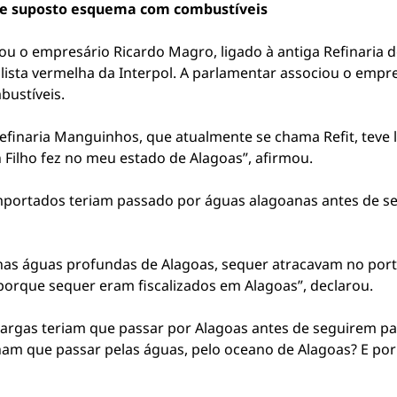
t e suposto esquema com combustíveis
u o empresário Ricardo Magro, ligado à antiga Refinaria d
na lista vermelha da Interpol. A parlamentar associou o em
bustíveis.
efinaria Manguinhos, que atualmente se chama Refit, teve 
Filho fez no meu estado de Alagoas”, afirmou.
portados teriam passado por águas alagoanas antes de seg
nas águas profundas de Alagoas, sequer atracavam no porto
porque sequer eram fiscalizados em Alagoas”, declarou.
argas teriam que passar por Alagoas antes de seguirem par
ham que passar pelas águas, pelo oceano de Alagoas? E po