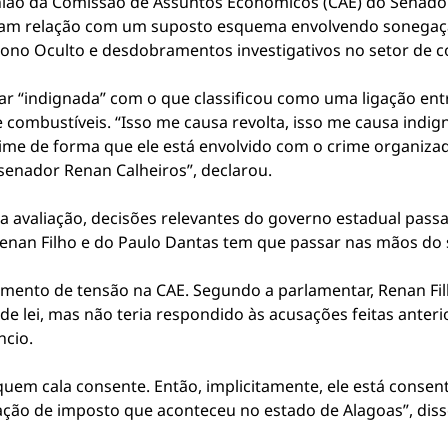
ão da Comissão de Assuntos Econômicos (CAE) do Senado Fed
iam relação com um suposto esquema envolvendo sonegação
ono Oculto e desdobramentos investigativos no setor de c
star “indignada” com o que classificou como uma ligação en
 combustíveis. “Isso me causa revolta, isso me causa indi
me de forma que ele está envolvido com o crime organizad
enador Renan Calheiros”, declarou.
 avaliação, decisões relevantes do governo estadual pass
enan Filho e do Paulo Dantas tem que passar nas mãos do 
ento de tensão na CAE. Segundo a parlamentar, Renan Filh
de lei, mas não teria respondido às acusações feitas anteri
ncio.
quem cala consente. Então, implicitamente, ele está consen
ão de imposto que aconteceu no estado de Alagoas”, diss