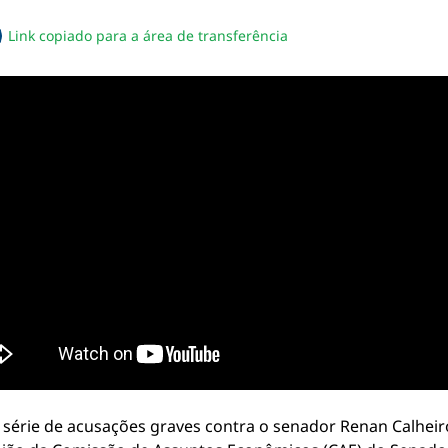
Link copiado para a área de transferência
sapp
acebook
no twitter
ilhe pelo email
piar link da notícia
 série de acusações graves contra o senador Renan Calheiro