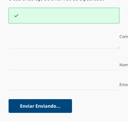
Com
Nom
Emai
Enviar
Enviando...