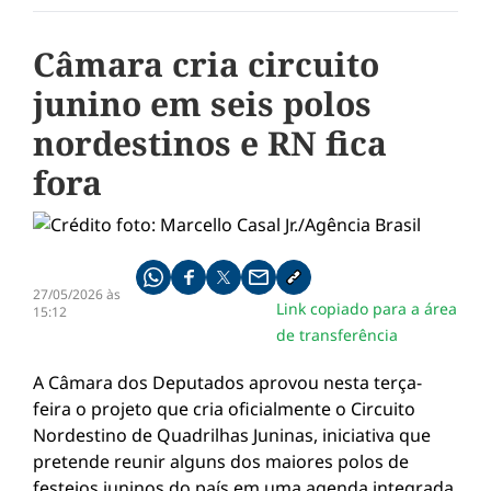
Câmara cria circuito
junino em seis polos
nordestinos e RN fica
fora
Compartilhe pelo whatsapp
Compartilhar no facebook
Compartilhar no twitter
Compartilhe pelo email
Copiar link da notícia
27/05/2026 às
Link copiado para a área
15:12
de transferência
A Câmara dos Deputados aprovou nesta terça-
feira o projeto que cria oficialmente o Circuito
Nordestino de Quadrilhas Juninas, iniciativa que
pretende reunir alguns dos maiores polos de
festejos juninos do país em uma agenda integrada