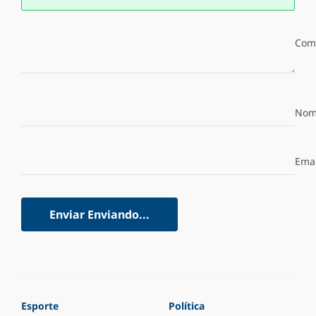
Com
Nom
Emai
Enviar
Enviando...
Esporte
Política