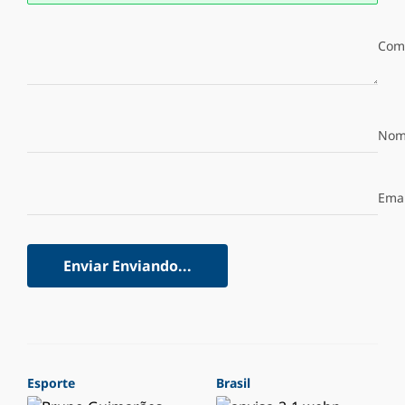
Com
Nom
Emai
Enviar
Enviando...
Esporte
Brasil