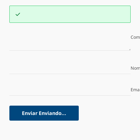
Com
Nom
Emai
Enviar
Enviando...