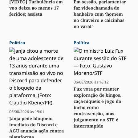
[VÍDEO] Turbulência em
Em sessão, parlamentar
voo deixa ao menos 17
faz videochamada do
feridos; assista
banheiro com ‘homem
no chuveiro e calcinhas
no varal’
Política
Política
06/08/2026 às 18:12
Fux vota por manter
exploração de bingos,
caça-níqueis e jogo do
bicho como
06/08/2026 às 19:01
contravenção, mas
Janja pede bloqueio
julgamento no STF é
imediato do Discord e
interrompido
AGU anuncia ação contra
plataforma