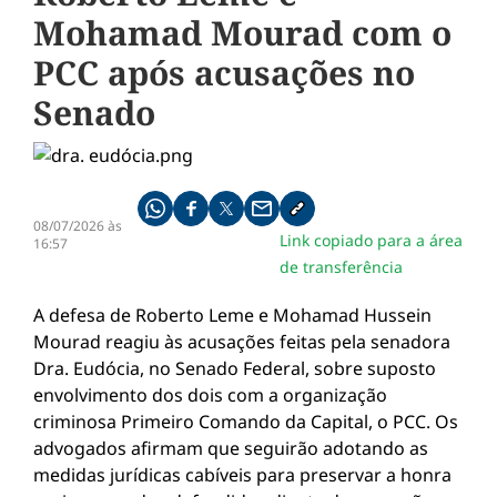
Mohamad Mourad com o
PCC após acusações no
Senado
Compartilhe pelo whatsapp
Compartilhar no facebook
Compartilhar no twitter
Compartilhe pelo email
Copiar link da notícia
08/07/2026 às
Link copiado para a área
16:57
de transferência
A defesa de Roberto Leme e Mohamad Hussein
Mourad reagiu às acusações feitas pela senadora
Dra. Eudócia, no Senado Federal, sobre suposto
envolvimento dos dois com a organização
criminosa Primeiro Comando da Capital, o PCC. Os
advogados afirmam que seguirão adotando as
medidas jurídicas cabíveis para preservar a honra