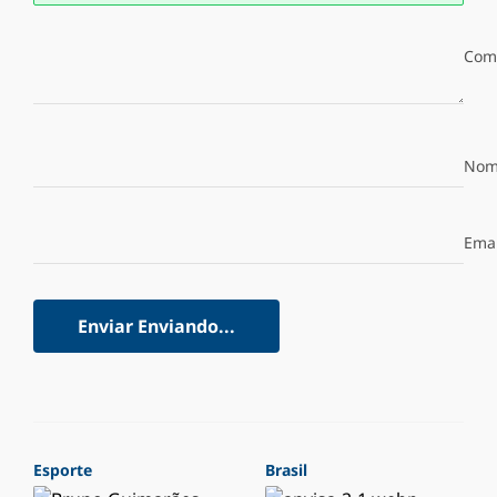
Com
Nom
Emai
Enviar
Enviando...
Esporte
Brasil