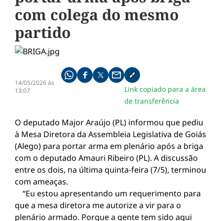
com colega do mesmo
partido
Compartilhe pelo whatsapp
Compartilhar no facebook
Compartilhar no twitter
Compartilhe pelo email
Copiar link da notícia
14/05/2026 às
Link copiado para a área
13:07
de transferência
O deputado Major Araújo (PL) informou que pediu
à Mesa Diretora da Assembleia Legislativa de Goiás
(Alego) para portar arma em plenário após a briga
com o deputado Amauri Ribeiro (PL). A discussão
entre os dois, na última quinta-feira (7/5), terminou
com ameaças.
“Eu estou apresentando um requerimento para
que a mesa diretora me autorize a vir para o
plenário armado. Porque a gente tem sido aqui