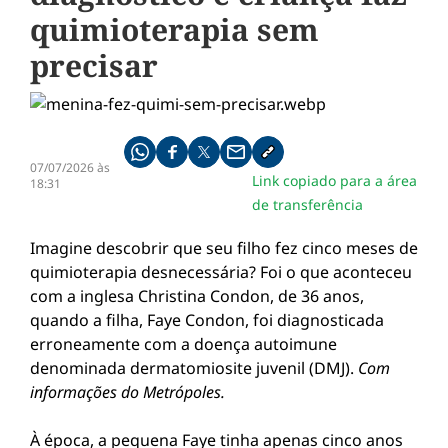
quimioterapia sem
precisar
Compartilhe pelo whatsapp
Compartilhar no facebook
Compartilhar no twitter
Compartilhe pelo email
Copiar link da notícia
07/07/2026 às
Link copiado para a área
18:31
de transferência
Imagine descobrir que seu filho fez cinco meses de
quimioterapia desnecessária? Foi o que aconteceu
com a inglesa Christina Condon, de 36 anos,
quando a filha, Faye Condon, foi diagnosticada
erroneamente com a doença autoimune
denominada dermatomiosite juvenil (DMJ).
Com
informações do Metrópoles.
À época, a pequena Faye tinha apenas cinco anos