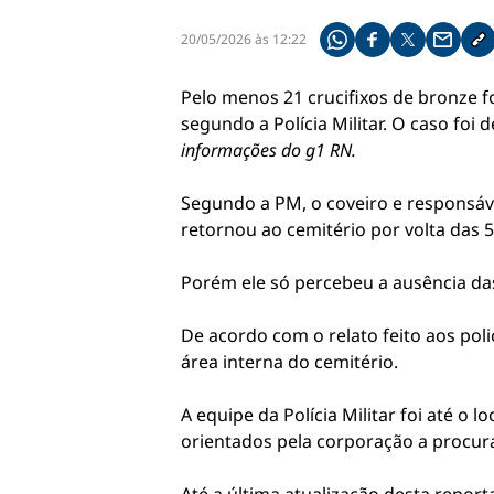
20/05/2026 às 12:22
Compartilhe pelo what
Compartilhar no f
Compartilhar 
Compart
Co
Pelo menos 21 crucifixos de bronze f
segundo a Polícia Militar. O caso fo
informações do g1 RN.
Segundo a PM, o coveiro e responsáve
retornou ao cemitério por volta das 5
Porém ele só percebeu a ausência das
De acordo com o relato feito aos poli
área interna do cemitério.
A equipe da Polícia Militar foi até o
orientados pela corporação a procurar