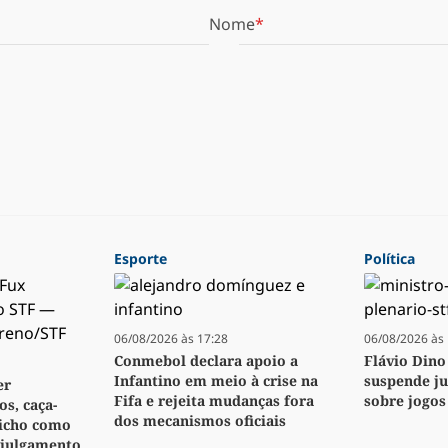
Nome
Esporte
Política
06/08/2026 às 17:28
06/08/2026 às 
Conmebol declara apoio a
Flávio Dino
Infantino em meio à crise na
suspende j
er
Fifa e rejeita mudanças fora
sobre jogos
s, caça-
dos mecanismos oficiais
bicho como
 julgamento