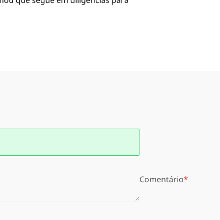
rmou que segue em diligências para
Comentário