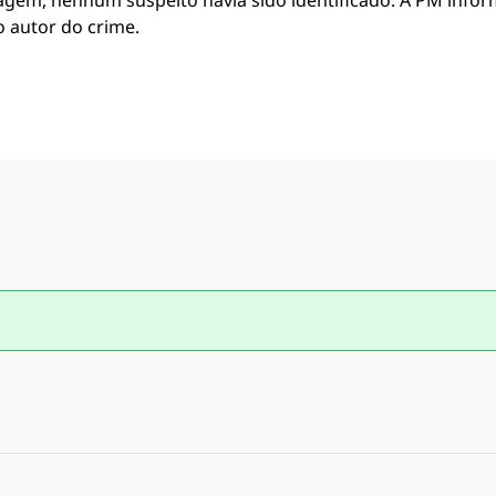
tagem, nenhum suspeito havia sido identificado. A PM info
 o autor do crime.