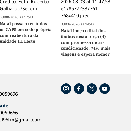
03/08/2026 às 17:43
Natal passa a ter todos
03/08/2026 às 14:43
os CAPS em sede própria
Natal lança edital dos
com reabertura da
ônibus nesta terça (4)
unidade III Leste
com promessa de ar-
condicionado, 74% mais
viagens e espera menor
o
40059696
dade
40059666
al96fm@gmail.com