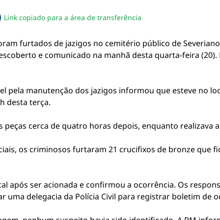
Link copiado para a área de transferência
sapp
acebook
no twitter
ilhe pelo email
piar link da notícia
oram furtados de jazigos no cemitério público de Severiano
i descoberto e comunicado na manhã desta quarta-feira (20)
l pela manutenção dos jazigos informou que esteve no local 
h desta terça.
 peças cerca de quatro horas depois, enquanto realizava a
ciais, os criminosos furtaram 21 crucifixos de bronze que f
 local após ser acionada e confirmou a ocorrência. Os respon
 uma delegacia da Polícia Civil para registrar boletim de o