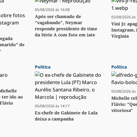
05/08/2026 às 16:08
Após ser chamado de
05/08/2026 às 
"vagabundo", Neymar
Vini Jr. apa
responde presidente de time
Instagram, 
da Série A com foto em iate
Virginia
regada
“marido” de
r
Política
Política
 Michelle
05/08/2026 às 
 ter ido ao
Michelle ce
 Flávio
Flávio: "Qu
05/08/2026 às 14:17
vitoriosa"
Ex-chefe de Gabinete de Lula
deixa a campanha