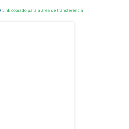
Link copiado para a área de transferência
sapp
acebook
no twitter
ilhe pelo email
piar link da notícia