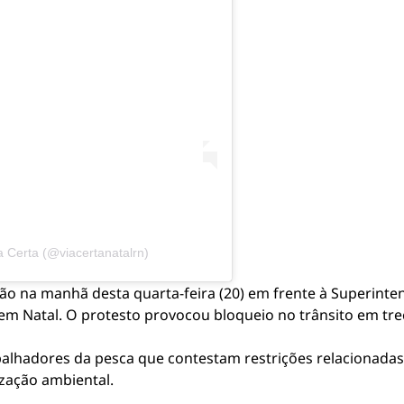
 Certa (@viacertanatalrn)
o na manhã desta quarta-feira (20) em frente à Superinten
em Natal. O protesto provocou bloqueio no trânsito em tr
balhadores da pesca que contestam restrições relacionadas
ização ambiental.