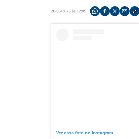
20/05/2026 às 12:05
Compartilhe pelo what
Compartilhar no f
Compartilhar 
Compart
Co
Ver essa foto no Instagram