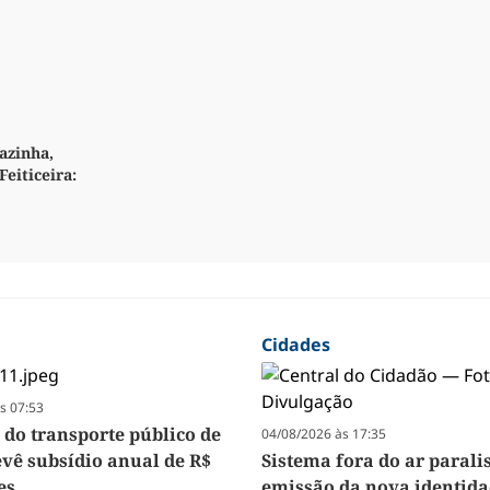
azinha,
Feiticeira:
Cidades
s 07:53
 do transporte público de
04/08/2026 às 17:35
evê subsídio anual de R$
Sistema fora do ar parali
es
emissão da nova identida