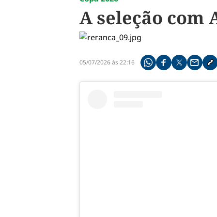
A seleção com 
05/07/2026 às 22:16
Compartilhe pelo what
Compartilhar no f
Compartilhar 
Compart
Co