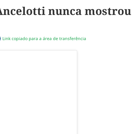
Ancelotti nunca mostrou 
Link copiado para a área de transferência
sapp
acebook
no twitter
ilhe pelo email
piar link da notícia