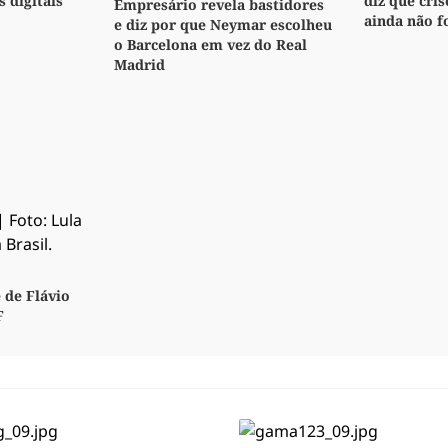
s digitais
diz que cri
Empresário revela bastidores
ainda não f
e diz por que Neymar escolheu
o Barcelona em vez do Real
Madrid
 de Flávio
F