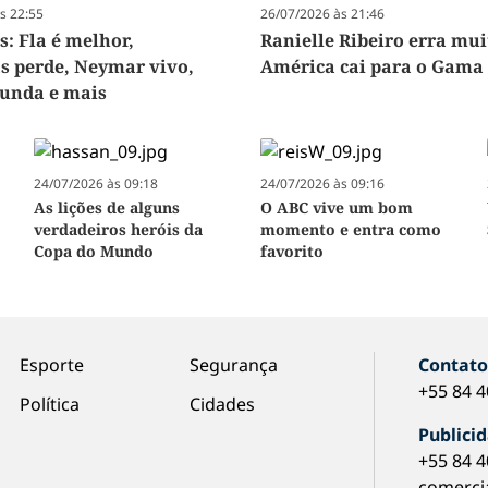
s 22:55
26/07/2026 às 21:46
s: Fla é melhor,
Ranielle Ribeiro erra mui
s perde, Neymar vivo,
América cai para o Gama
funda e mais
24/07/2026 às 09:18
24/07/2026 às 09:16
As lições de alguns
O ABC vive um bom
verdadeiros heróis da
momento e entra como
Copa do Mundo
favorito
Esporte
Segurança
Contat
+55 84 
Política
Cidades
Publici
+55 84 
comerci