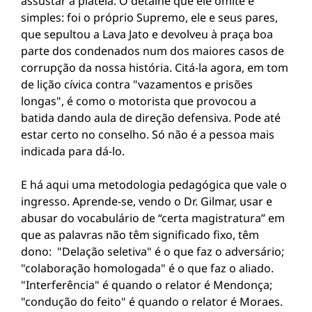
assustar a plateia. O detalhe que ele omite é
simples: foi o próprio Supremo, ele e seus pares,
que sepultou a Lava Jato e devolveu à praça boa
parte dos condenados num dos maiores casos de
corrupção da nossa história. Citá-la agora, em tom
de lição cívica contra "vazamentos e prisões
longas", é como o motorista que provocou a
batida dando aula de direção defensiva. Pode até
estar certo no conselho. Só não é a pessoa mais
indicada para dá-lo.
E há aqui uma metodologia pedagógica que vale o
ingresso. Aprende-se, vendo o Dr. Gilmar, usar e
abusar do vocabulário de “certa magistratura” em
que as palavras não têm significado fixo, têm
dono: "Delação seletiva" é o que faz o adversário;
"colaboração homologada" é o que faz o aliado.
"Interferência" é quando o relator é Mendonça;
"condução do feito" é quando o relator é Moraes.